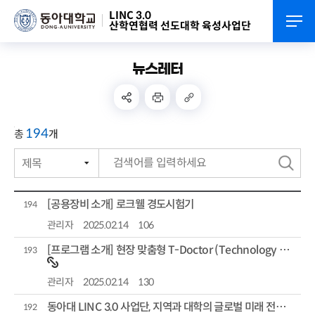
LINC 3.0
산학연협력 선도대학 육성사업단
뉴스레터
194
총
개
제목
번호
검
작성자
색
[공용장비 소개] 로크웰 경도시험기
194
작성일자
관리자
2025.02.14
106
[프로그램 소개] 현장 맞춤형 T-Doctor (Technology Doctor) 지원
조회수
193
관리자
2025.02.14
130
동아대 LINC 3.0 사업단, 지역과 대학의 글로벌 미래 전략 (해양·물류·관광 허브 도시로의 도...
192