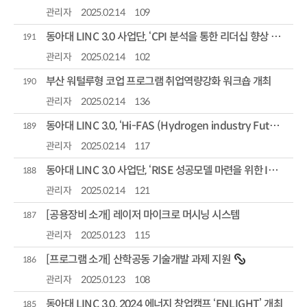
관리자
2025.02.14
109
동아대 LINC 3.0 사업단, ‘CPI 분석을 통한 리더십 향상 및 갈등 관리 교육’실시
191
관리자
2025.02.14
102
부산 워털루형 코업 프로그램 취업역량강화 워크숍 개최
190
관리자
2025.02.14
136
동아대 LINC 3.0, ‘Hi-FAS (Hydrogen industry Future & An...
189
관리자
2025.02.14
117
동아대 LINC 3.0 사업단, ‘RISE 성공모델 마련을 위한 IP 기술사업화 활성화 세미나’개최
188
관리자
2025.02.14
121
[공용장비 소개] 레이저 마이크로 머시닝 시스템
187
관리자
2025.01.23
115
[프로그램 소개] 산학공동 기술개발 과제 지원
186
관리자
2025.01.23
108
동아대 LINC 3.0, 2024 에너지 창업캠프 ‘ENLIGHT’ 개최
185