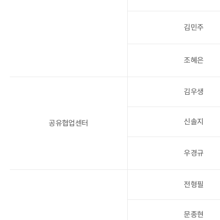
김민주
조혜은
김우생
신솔지
공유협업센터
우경규
전형필
문종현