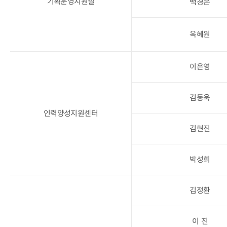
기획운영지원실
백경은
옥혜원
이은영
김동욱
인력양성지원센터
김현진
박성희
김정환
이 진