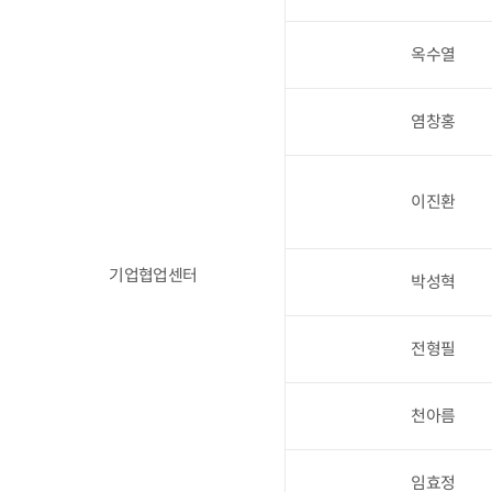
옥수열
염창홍
이진환
기업협업센터
박성혁
전형필
천아름
임효정