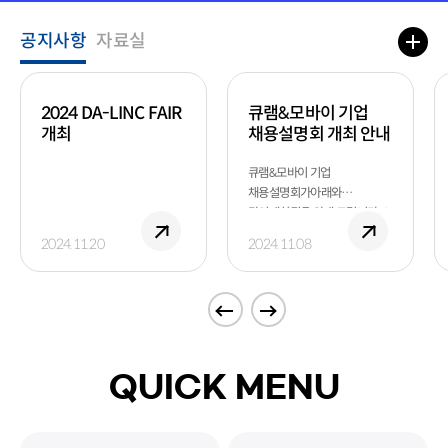
공지사항
자료실
2024 DA-LINC FAIR
큐램&모바이 기업
개최
채용설명회 개최 안내
큐램&모바이 기업
채용설명회가아래와
같이개최됨을 안내 드립니다. 1.
일 시: 2024. 11. 28.(목)
2024.11.20
2024.11.08
16:00~18:00 2. 장 소:
국립한국해양대학교
산학허브관(G2) 301-5호 3.
참여대상: 부산 지역 대학교의
학부생 및 대학원생 4. 문 의 처 -
채용 문의: 큐램 031-204-
2537~8 - 장소 문의:
QUICK MENU
국립한국해양대학교
LINC3.0사업단 051-410-
5288~9